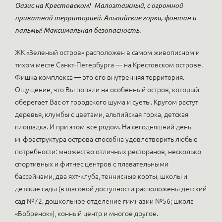
Оазис на Крестовском!
Малоэтажный, с огромной
приватной территорией. Альпийские горки, фонтан и
пальмы! Максимальная безопасность.
ЖК «Зеленый остров» расположен в самом живописном и
тихом месте Санкт-Петербурга — на Крестовском острове.
Фишка комплекса — это его внутренняя территория.
Ощущение, что Вы попали на особенный остров, который
оберегает Вас от городского шума и суеты. Кругом растут
деревья, клумбы с цветами, альпийская горка, детская
площадка. И при этом все рядом. На сегодняшний день
инфраструктура острова способна удовлетворить любые
потребности: множество отличных ресторанов, несколько
спортивных и фитнес центров с плавательными
бассейнами, два яхт-клуба, теннисные корты, школы и
детские сады (в шаговой доступности расположены детский
сад №72, дошкольное отделение гимназии №56; школа
«Бобренок»), конный центр и многое другое.