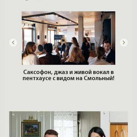
ОШИ.
Саксофон, джаз и живой вокал в
T
пентхаусе с видом на Смольный!
РО
Но