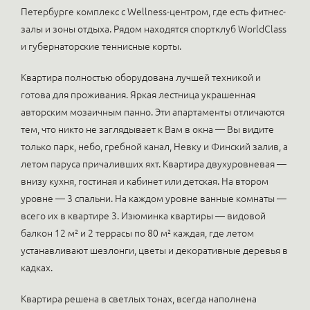
Петербурге комплекс с Wellness-центром, где есть фитнес-
залы и зоны отдыха. Рядом находятся спортклуб WorldClass
и губернаторские теннисные корты.
Квартира полностью оборудована лучшей техникой и
готова для проживания. Яркая лестница украшенная
авторским мозаичным панно. Эти апартаменты отличаются
тем, что никто не заглядывает к Вам в окна — Вы видите
только парк, небо, гребной канал, Невку и Финский залив, а
летом паруса причаливших яхт. Квартира двухуровневая —
внизу кухня, гостиная и кабинет или детская. На втором
уровне — 3 спальни. На каждом уровне ванные комнаты —
всего их в квартире 3. Изюминка квартиры — видовой
балкон 12 м² и 2 террасы по 80 м² каждая, где летом
устанавливают шезлонги, цветы и декоративные деревья в
кадках.
Квартира решена в светлых тонах, всегда наполнена