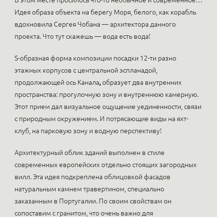
В этом месте просилось что-то необычное и современное…
Идея образа объекта на берегу Моря, белого, как корабль
вдохновила Сергея Чобана — архитектора данного
проекта. Что тут скажешь — вода есть вода!
S-образная форма композиции посадки 12-ти разно
этажных корпусов с центральной эспланадой,
продолжающей ось Канала
,
образует два внутренних
пространства: прогулочную зону и внутреннюю камерную.
Этот прием дал визуальное ощущение уединенности, связи
с природным окружением. И потрясающие виды на яхт-
клуб, на парковую зону и водную перспективу!
Архитектурный облик зданий выполнен в стиле
современных европейских отдельно стоящих загородных
вилл. Эта идея подкреплена облицовкой фасадов
натуральным камнем травертином, специально
заказанным в Португалии. По своим свойствам он
сопоставим с гранитом, что очень важно для