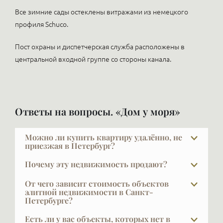
Все зимние сады остеклены витражами из немецкого
профиля Schuco.
Пост охраны и диспетчерская служба расположены в
центральной входной группе со стороны канала.
Ответы на вопросы. «Дом у моря»
Можно ли купить квартиру удалённо, не
приезжая в Петербург?
Да, мы регулярно работаем с покупателями из
Почему эту недвижимость продают?
разных городов. И Москвы и Челябинска, Воркуты,
Причины абсолютно разные: изменилась семья,
Саха-Якутии, Краснодара…. Организуем
От чего зависит стоимость объектов
квартира стала большой или маленькой, кто-то
элитной недвижимости в Санкт-
видеопоказы, готовим подробную презентацию и
Петербурге?
переезжает в другой город или страну, кто-то
сопровождаем сделку дистанционно — вплоть до
хочет перейти на более высокий уровень, у кого-
подписания через доверенное лицо. Чаще всего так
Как известно, главное — место, место и ещё раз
Есть ли у вас объекты, которых нет в