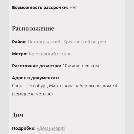
индивидуально.
Возможность рассрочки:
Нет
Расположение
Район:
Петроградский
,
Крестовский остров
Метро:
Крестовский остров
Расстояние до метро:
10 минут пешком
Адрес в документах:
Санкт-Петербург, Мартынова набережная, дом 74
(семьдесят четыре)
Дом
Подробно:
«Дом у моря»