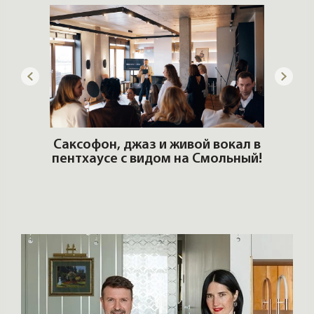
ОШИ.
Саксофон, джаз и живой вокал в
T
пентхаусе с видом на Смольный!
РО
Но