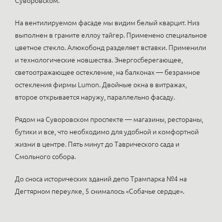
Суворовском.
На вентилируемом фасаде мы видим белый кварцит. Низ
выполнен в граните еллоу тайгер. Применено специальное
цветное стекло. Алюкобонд разделяет вставки. Применили
и технологические новшества. Энергосберегающее,
светоотражающее остекление, на балконах — безрамное
остекления фирмы Lumon. Двойные окна в витражах,
второе открывается наружу, параллельно фасаду.
Рядом на Суворовском проспекте — магазины, рестораны,
бутики и все, что необходимо для удобной и комфортной
жизни в центре. Пять минут до Таврического сада и
Смольного собора.
До сноса исторических зданий депо Трампарка №4 на
Дегтярном переулке, 5 снималось «Собачье сердце».