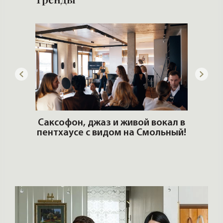
ОШИ.
Саксофон, джаз и живой вокал в
T
пентхаусе с видом на Смольный!
РО
Но