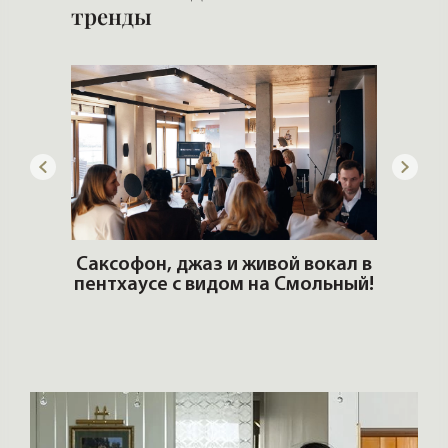
тренды
ОШИ.
Саксофон, джаз и живой вокал в
T
пентхаусе с видом на Смольный!
РО
Но