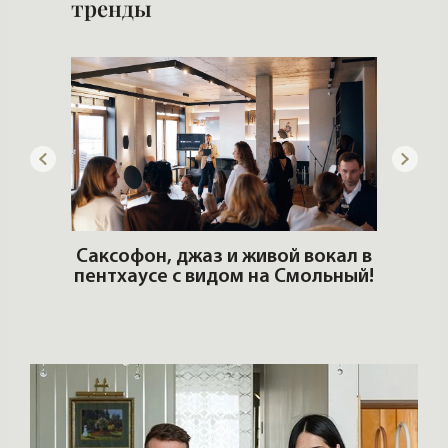
тренды
ОШИ.
Саксофон, джаз и живой вокал в
T
пентхаусе с видом на Смольный!
РО
Но