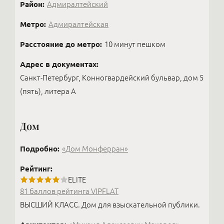
Район:
Адмиралтейский
Метро:
Адмиралтейская
Расстояние до метро:
10 минут пешком
Адрес в документах:
Санкт-Петербург, Конногвардейский бульвар, дом 5
(пять), литера А
Дом
Подробно:
«Дом Монферран»
Рейтинг:
ELITE
81 баллов рейтинга VIPFLAT
ВЫСШИЙ КЛАСС. Дом для взыскательной публики.