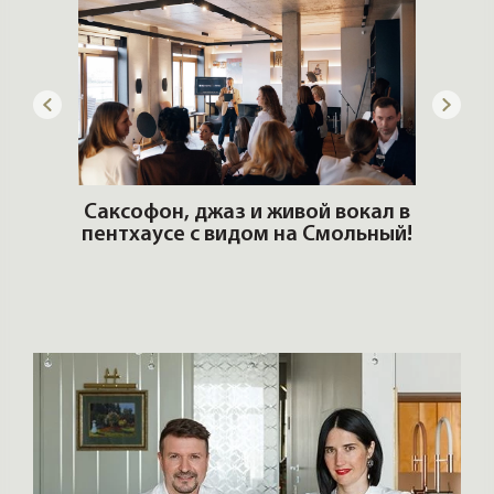
ОШИ.
Саксофон, джаз и живой вокал в
T
пентхаусе с видом на Смольный!
РО
Но