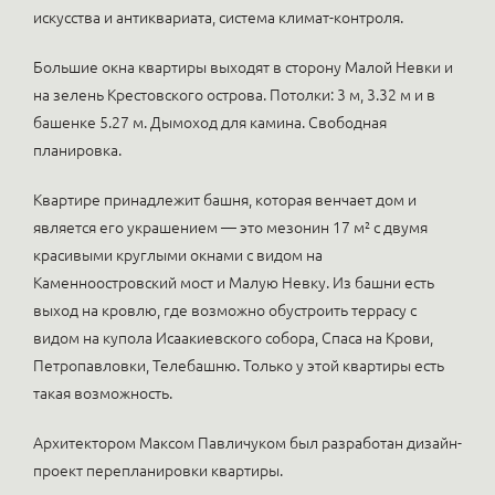
искусства и антиквариата, система климат-контроля.
Большие окна квартиры выходят в сторону Малой Невки и
на зелень Крестовского острова. Потолки: 3 м, 3.32 м и в
башенке 5.27 м. Дымоход для камина. Свободная
планировка.
Квартире принадлежит башня, которая венчает дом и
является его украшением — это мезонин 17 м² с двумя
красивыми круглыми окнами с видом на
Каменноостровский мост и Малую Невку. Из башни есть
выход на кровлю, где возможно обустроить террасу с
видом на купола Исаакиевского собора, Спаса на Крови,
Петропавловки, Телебашню. Только у этой квартиры есть
такая возможность.
Архитектором Максом Павличуком был разработан дизайн-
проект перепланировки квартиры.