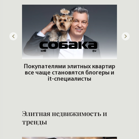
го
Покупателями элитных квартир
все чаще становятся блогеры и
Попул
it-специалисты
Элитная недвижимость и
тренды