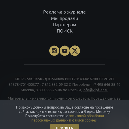
Реклама в журнале
Мы продали
Партнёрам
ПОИСК
ИП Рысев Леонид Юрьевич ИНН 781409416708 ОГРНИП
313784701400377
+7 812 332-09-32
С-Петербург,
+7 495 646-85-46
Москва,
8 800 555-75-06
по России,
info@vipflat.ru
Материалы не являются публичной офертой. Посещая сайт, вы
соглашаетесь, что сайт собирает данные cookie. При использовании
По закону должны попросить Ваше согласие на посещение
материалов и фото гиперссылка обязательна. На странице
сайта, так как мы используем cookies и Яндекс Метрику.
использованы фото Александра Петросяна, Ивана Смелова,
Пожалуйста согласитесь с
политикой обработки
Данилы Леонова, depositphotos.com.
Правовая документация
.
персональных данных и файлов cookies
.
Проектные декларации
.
Карта сайта
.
Карта моделей
. Все тексты и
ПРИНЯТЬ