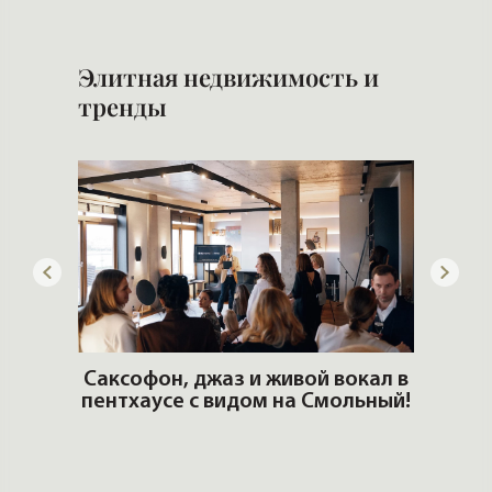
Элитная недвижимость и
тренды
ОШИ.
Саксофон, джаз и живой вокал в
T
пентхаусе с видом на Смольный!
РО
Но