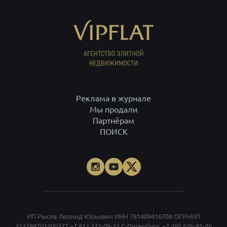
Реклама в журнале
Мы продали
Партнёрам
ПОИСК
ИП Рысев Леонид Юрьевич ИНН 781409416708 ОГРНИП
313784701400377
+7 812 332-09-32
С-Петербург,
+7 495 646-85-46