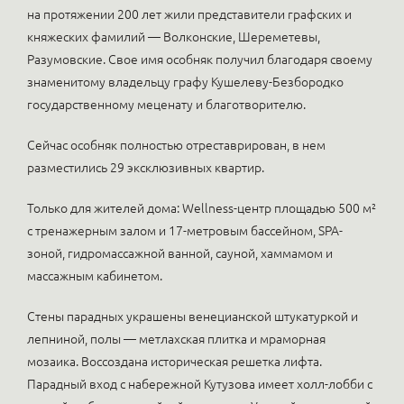
на протяжении 200 лет жили представители графских и
княжеских фамилий — Волконские, Шереметевы,
Разумовские. Свое имя особняк получил благодаря своему
знаменитому владельцу графу Кушелеву-Безбородко
государственному меценату и благотворителю.
Сейчас особняк полностью отреставрирован, в нем
разместились 29 эксклюзивных квартир.
Только для жителей дома: Wellness-центр площадью 500 м²
с тренажерным залом и 17-метровым бассейном, SPA-
зоной, гидромассажной ванной, сауной, хаммамом и
массажным кабинетом.
Стены парадных украшены венецианской штукатуркой и
лепниной, полы — метлахская плитка и мраморная
мозаика. Воссоздана историческая решетка лифта.
Парадный вход с набережной Кутузова имеет холл-лобби с