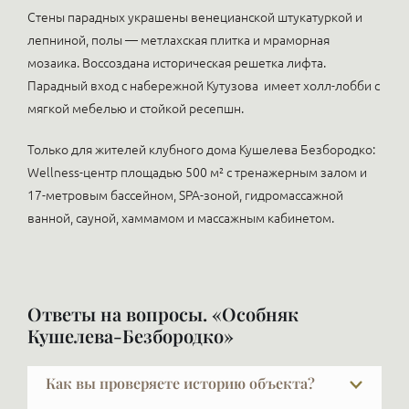
Стены парадных украшены венецианской штукатуркой и
лепниной, полы — метлахская плитка и мраморная
мозаика. Воссоздана историческая решетка лифта.
Парадный вход с набережной Кутузова имеет холл-лобби с
мягкой мебелью и стойкой ресепшн.
Только для жителей клубного дома Кушелева Безбородко:
Wellness-центр площадью 500 м² с тренажерным залом и
17-метровым бассейном, SPA-зоной, гидромассажной
ванной, сауной, хаммамом и массажным кабинетом.
Ответы на вопросы. «Особняк
Кушелева-Безбородко»
Как вы проверяете историю объекта?