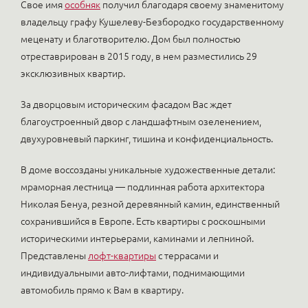
Свое имя
особняк
получил благодаря своему знаменитому
владельцу графу Кушелеву-Безбородко государственному
меценату и благотворителю. Дом был полностью
отреставрирован в 2015 году, в нем разместились 29
эксклюзивных квартир.
За дворцовым историческим фасадом Вас ждет
благоустроенный двор с ландшафтным озеленением,
двухуровневый паркинг, тишина и конфиденциальность.
В доме воссозданы уникальные художественные детали:
мраморная лестница — подлинная работа архитектора
Николая Бенуа, резной деревянный камин, единственный
сохранившийся в Европе. Есть квартиры с роскошными
историческими интерьерами, каминами и лепниной.
Представлены
лофт-квартиры
с террасами и
индивидуальными авто-лифтами, поднимающими
автомобиль прямо к Вам в квартиру.