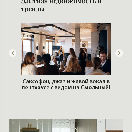
Элитная недвижимость и
тренды
ОШИ.
Саксофон, джаз и живой вокал в
T
пентхаусе с видом на Смольный!
РО
Но