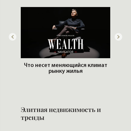
дать
Что несет меняющийся климат
рынку жилья
И
и 
Элитная недвижимость и
тренды