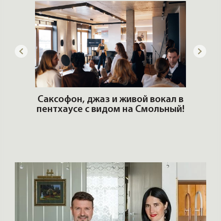
ОШИ.
Саксофон, джаз и живой вокал в
T
пентхаусе с видом на Смольный!
РО
Но