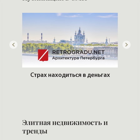
артир
Страх находиться в деньгах
еры и
И
и 
Элитная недвижимость и
тренды