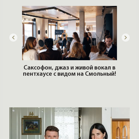
ОШИ.
Саксофон, джаз и живой вокал в
T
пентхаусе с видом на Смольный!
РО
Но