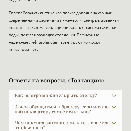
Европейская стилистика комплекса дополнена самими
современными системами инженерии: централизованная
поэтажная система кондиционирования, система очистки
воды, лучевая разводка отопления. Бесшумные и
надежные лифты Shindler гарантируют комфорт
передвижения.
Ответы на вопросы. «Голландия»
Как быстро можно закрыть сделку?
Обычный срок сделки — около трёх недель.
Зачем обращаться к брокеру, если можно
Примерно неделю ведётся согласование
найти квартиру самостоятельно?
предварительного договора и внесение
Показательный факт: строительные компании
Чем покупка элитного жилья отличается
обеспечительного платежа, чтобы прекратить
продают через брокеров 50–75% квартир. Мы
от обычного?
рекламу и начать готовить сделку. Ещё неделя