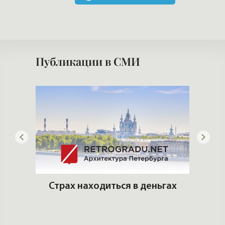
Публикации в СМИ
итные
Страх находиться в деньгах
К
кв