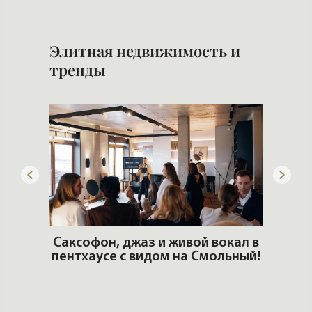
Элитная недвижимость и
тренды
ОШИ.
Саксофон, джаз и живой вокал в
T
пентхаусе с видом на Смольный!
РО
Но