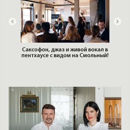
ОШИ.
Саксофон, джаз и живой вокал в
T
пентхаусе с видом на Смольный!
РО
Но