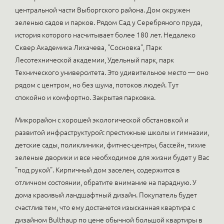
центральной части Выборгского района. Дом окружен
зеленью садов и парков. Рядом Сад у Серебряного пруда,
история которого насчитывает более 180 лет. Недалеко
Сквер Академика Лихачева, "Сосновка", Парк
Лесотехнической академии, Удельный парк, парк
Технического университета. Это удивительное место — оно
рядом с центром, но без шума, потоков людей. Тут
спокойно и комфортно. Закрытая парковка.
Микрорайон с хорошей экологической обстановкой и
развитой инфраструктурой: престижные школы и гимназии,
детские сады, поликлиники, фитнес-центры, бассейн, тихие
зеленые дворики и все необходимое для жизни будет у Вас
"под рукой". Кирпичный дом заселен, содержится в
отличном состоянии, обратите внимание на парадную. У
дома красивый ландшафтный дизайн. Покупатель будет
счастлив тем, что ему достанется изысканная квартира с
дизайном Bulthaup по цене обычной большой квартиры в