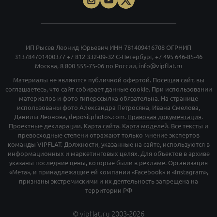
ИП Рысев Леонид Юрьевич ИНН 781409416708 ОГРНИП
313784701400377
+7 812 332-09-32
С-Петербург,
+7 495 646-85-46
Москва,
8 800 555-75-06
по России,
info@vipflat.ru
Материалы не являются публичной офертой. Посещая сайт, вы
соглашаетесь, что сайт собирает данные cookie. При использовании
материалов и фото гиперссылка обязательна. На странице
использованы фото Александра Петросяна, Ивана Смелова,
Данилы Леонова, depositphotos.com.
Правовая документация
.
Проектные декларации
.
Карта сайта
.
Карта моделей
. Все тексты и
превосходные степени отражают только мнение экспертов
команды VIPFLAT. Должности, указанные на сайте, используются в
информационных и маркетинговых целях. Для объектов в архиве
указаны последние цены, которые были в рекламе. Организация
«Мета», и принадлежащие ей компании «Facebook» и «Instagram»,
признаны экстремискими и их деятельность запрещена на
территории РФ
©
vipflat.ru
2003-2026