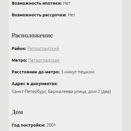
Возможность ипотеки:
Нет
некого приватного дома, то были бы рады такой
стильный ремонт и продаёт с прибылью —
проверке новых соседей.
получая огромное наслаждение от созидания
Возможность рассрочки:
Нет
вещей, которыми будут наслаждаться другие.
Расположение
Район:
Петроградский
Метро:
Петроградская
Расстояние до метро:
5 минут пешком
Адрес в документах:
Санкт-Петербург, Бармалеева улица, дом 2 (два)
Дом
Год постройки:
2001