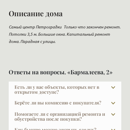
Описание дома
Самый центр Петроградки
Только что закончен ремонт.
Потолки 3,5 м. Большие окна. Капитальный ремонт
дома. Парадная с улицы.
Ответы на вопросы. «Бармалеева, 2»
Есть ли у вас объекты, которых нет в
открытом доступе?
В элите далеко не всё есть в открытой рекламе, и
Берёте ли вы комиссию с покупателя?
это объяснимо: часть наших клиентов не хочет,
При покупке в новых проектах — нет. Наши услуги
чтобы кто-то знал, что они планируют продавать
Помогаете ли с организацией ремонта и
для покупателя бесплатны, это стандартная
обустройства после покупки?
жильё. Другая часть осознанно выбирает закрытую
практика в профессиональном брокеридже
продажу — она очень эффектна, потому что
Да, и это очень важный выбор — найти дизайнера и
Как быстро можно закрыть сделку?