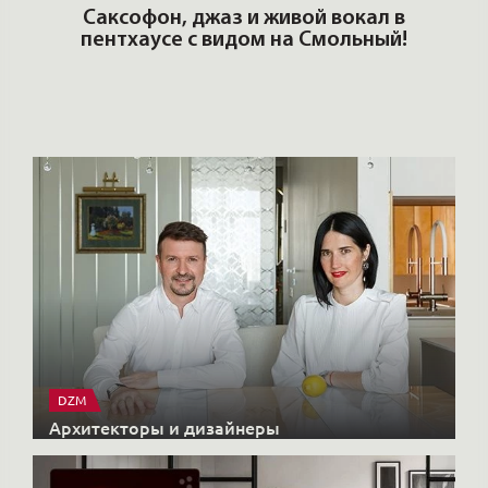
ОШИ.
Саксофон, джаз и живой вокал в
T
пентхаусе с видом на Смольный!
РО
Но
DZM
Архитекторы и дизайнеры