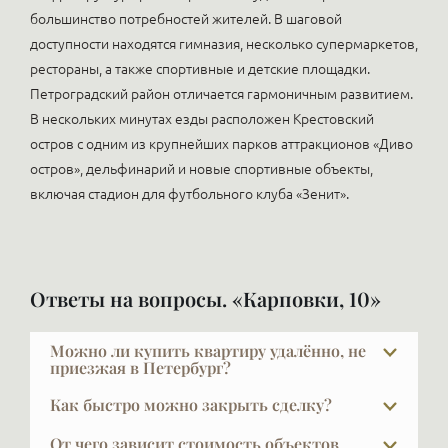
большинство потребностей жителей. В шаговой
доступности находятся гимназия, несколько супермаркетов,
рестораны, а также спортивные и детские площадки.
Петроградский район отличается гармоничным развитием.
В нескольких минутах езды расположен Крестовский
остров с одним из крупнейших парков аттракционов «Диво
остров», дельфинарий и новые спортивные объекты,
включая стадион для футбольного клуба «Зенит».
Ответы на вопросы. «Карповки, 10»
Можно ли купить квартиру удалённо, не
приезжая в Петербург?
Да, мы регулярно работаем с покупателями из
Как быстро можно закрыть сделку?
разных городов. И Москвы и Челябинска, Воркуты,
Обычный срок сделки — около трёх недель.
Саха-Якутии, Краснодара…. Организуем
От чего зависит стоимость объектов