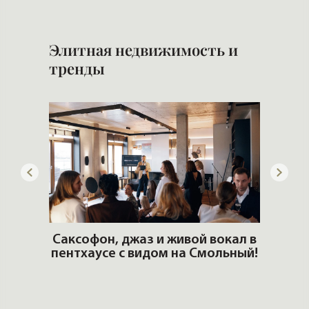
Элитная недвижимость и
тренды
ОШИ.
Саксофон, джаз и живой вокал в
T
пентхаусе с видом на Смольный!
РО
Но