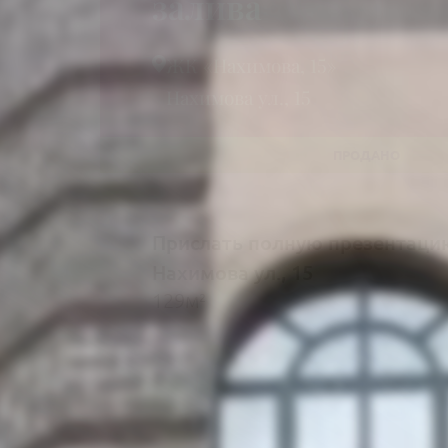
залива
ЖК «Нахимова, 15»
Нахимова ул., 15
Прислать полную презентаци