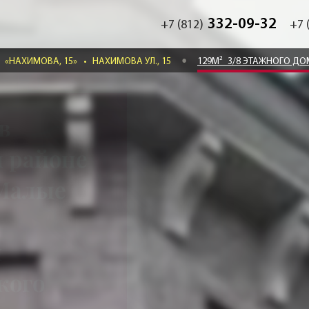
332-09-32
+7 (812)
+7 
«НАХИМОВА, 15»
•
НАХИМОВА УЛ., 15
129М²
3/8 ЭТАЖНОГО Д
в
 районе
 Малые
й
кого