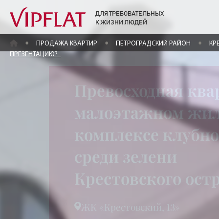
ДЛЯ ТРЕБОВАТЕЛЬНЫХ
К ЖИЗНИ ЛЮДЕЙ
ГЛАВНАЯ
ПРОДАЖА КВАРТИР
ПЕТРОГРАДСКИЙ РАЙОН
КР
ПРЕЗЕНТАЦИЮ?
Превосходная ква
малоэтажном жи
комплексе клубно
среди зелени
Крестовского ост
ЖК «Крестовский, 13»