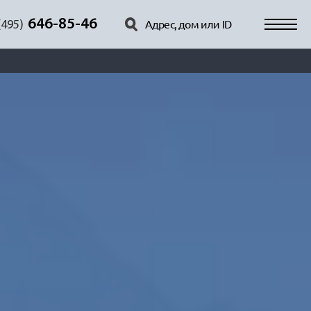
646-85-46
(495)