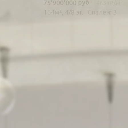
руб
75'900'000
/м²
463 т₽