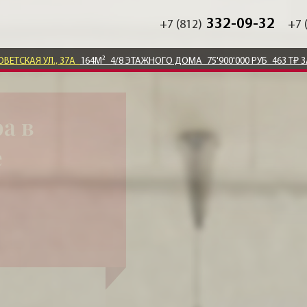
332-09-32
+7 (812)
+7 
ОВЕТСКАЯ УЛ., 37А
164М²
4/8 ЭТАЖНОГО ДОМА
75'900'000 РУБ
463 Т₽ 
а в
е