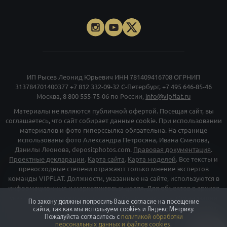
ИП Рысев Леонид Юрьевич ИНН 781409416708 ОГРНИП
313784701400377
+7 812 332-09-32
С-Петербург,
+7 495 646-85-46
Москва,
8 800 555-75-06
по России,
info@vipflat.ru
Материалы не являются публичной офертой. Посещая сайт, вы
соглашаетесь, что сайт собирает данные cookie. При использовании
материалов и фото гиперссылка обязательна. На странице
использованы фото Александра Петросяна, Ивана Смелова,
Данилы Леонова, depositphotos.com.
Правовая документация
.
Проектные декларации
.
Карта сайта
.
Карта моделей
. Все тексты и
превосходные степени отражают только мнение экспертов
команды VIPFLAT. Должности, указанные на сайте, используются в
информационных и маркетинговых целях. Для объектов в архиве
указаны последние цены, которые были в рекламе. Организация
По закону должны попросить Ваше согласие на посещение
«Мета», и принадлежащие ей компании «Facebook» и «Instagram»,
сайта, так как мы используем cookies и Яндекс Метрику.
признаны экстремискими и их деятельность запрещена на
Пожалуйста согласитесь с
политикой обработки
персональных данных и файлов cookies
.
территории РФ