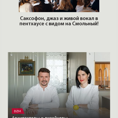
ОШИ.
Саксофон, джаз и живой вокал в
T
пентхаусе с видом на Смольный!
РО
Но
DZM
Архитекторы и дизайнеры