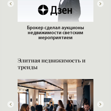
ую
Брокер сделал аукционы
ть?
недвижимости светским
Сло
мероприятием
Элитная недвижимость и
тренды