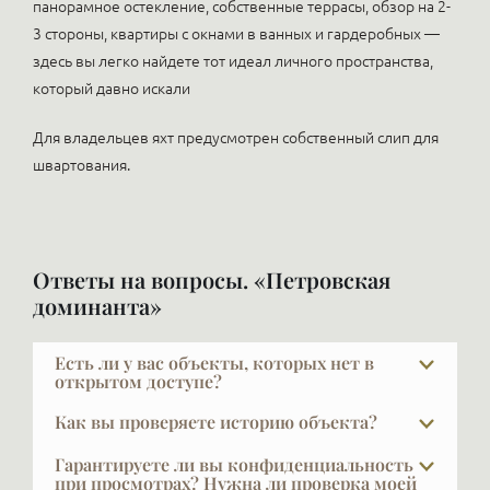
панорамное остекление, собственные террасы, обзор на 2-
3 стороны, квартиры с окнами в ванных и гардеробных —
здесь вы легко найдете тот идеал личного пространства,
который давно искали
Для владельцев яхт предусмотрен собственный слип для
швартования.
Ответы на вопросы. «Петровская
доминанта»
Есть ли у вас объекты, которых нет в
открытом доступе?
В элите далеко не всё есть в открытой рекламе, и
Как вы проверяете историю объекта?
это объяснимо: часть наших клиентов не хочет,
За проверкой объекта мы обращаемся в
чтобы кто-то знал, что они планируют продавать
Гарантируете ли вы конфиденциальность
юридические и страховые компании, где это
при просмотрах? Нужна ли проверка моей
жильё. Другая часть осознанно выбирает закрытую