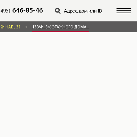
646-85-46
(495)
И НАБ., 31
138М²
3/6 ЭТАЖНОГО ДОМА