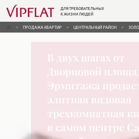
ДЛЯ ТРЕБОВАТЕЛЬНЫХ
К ЖИЗНИ ЛЮДЕЙ
ГЛАВНАЯ
ПРОДАЖА КВАРТИР
ЦЕНТРАЛЬНЫЙ РАЙОН
ЗОЛО
В двух шагах от
Дворцовой площа
Эрмитажа продае
элитная видовая
трехкомнатная к
в самом центре С