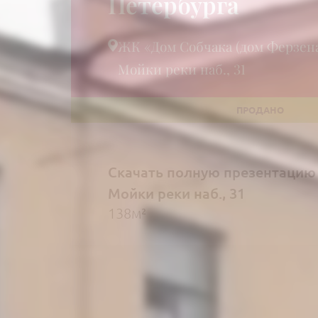
Петербурга
ЖК «Дом Собчака (дом Ферзен
Мойки реки наб., 31
Скачать полную презентацию