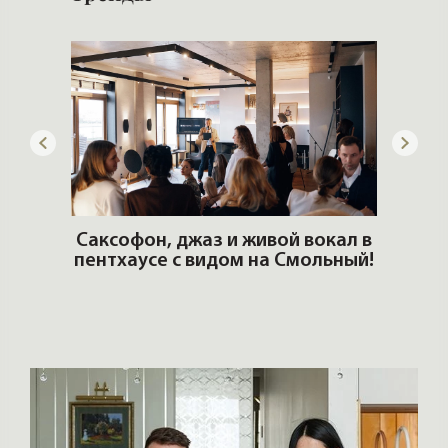
ОШИ.
Саксофон, джаз и живой вокал в
T
пентхаусе с видом на Смольный!
РО
Но