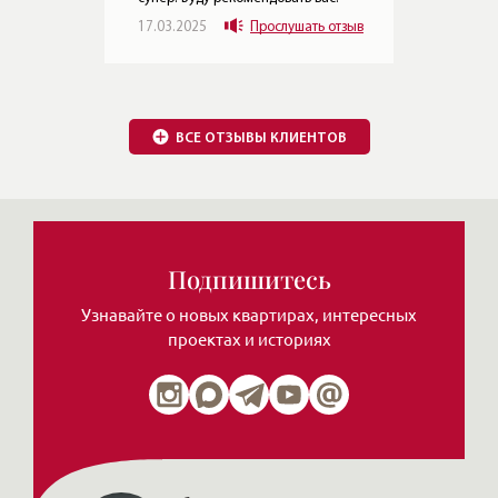
Подпишитесь
отзыв
Узнавайте о новых квартирах, интересных
проектах и историях
Обзоры элитных домов
и квартир от Леонида
Нажимая на кнопку, Вы соглашаетесь c
политикой сайта
ЧИТАТЬ MAX
ЧИТАТЬ ТЕЛЕГРАМ