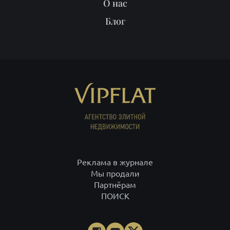
Реклама в журнале
Мы продали
Партнёрам
ПОИСК
ИП Рысев Леонид Юрьевич ИНН 781409416708 ОГРНИП
313784701400377
+7 812 332-09-32
С-Петербург,
+7 495 646-85-46
Москва,
8 800 555-75-06
по России,
info@vipflat.ru
Материалы не являются публичной офертой. Посещая сайт, вы
соглашаетесь, что сайт собирает данные cookie. При использовании
материалов и фото гиперссылка обязательна. На странице
использованы фото Александра Петросяна, Ивана Смелова,